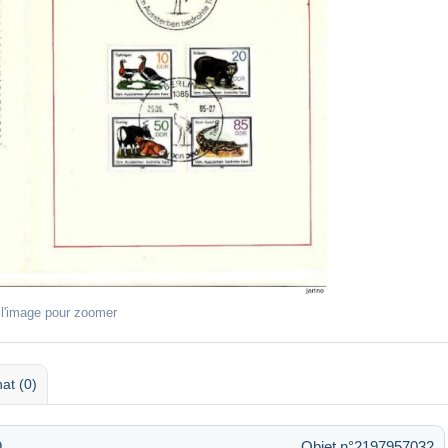
 l'image pour zoomer
at (0)
9
Objet n°2197957032