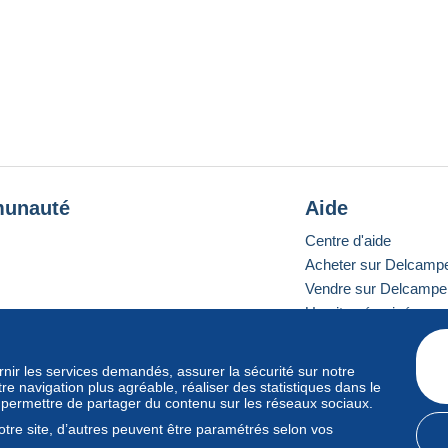
unauté
Aide
Centre d'aide
Acheter sur Delcamp
Vendre sur Delcampe
Un site sécurisé
ournir les services demandés, assurer la sécurité sur notre
e navigation plus agréable, réaliser des statistiques dans le
e standard
s permettre de partager du contenu sur les réseaux sociaux.
tre site, d’autres peuvent être paramétrés selon vos