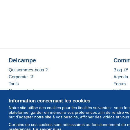
Delcampe
Comm
Qui sommes-nous ?
Blog
Corporate
Agenda
Tarifs
Forum
Nous contacter
Vidéos
Information concernant les cookies
Notre site utilise des cookies pour les finalités suivantes : vous f
plateforme, garder en mémoire vos préférences afin de rendre votr
Français
USD
America/Indiana/Vevay
Mod
but d’adapter notre site à vos besoins, afficher des vidéos et vou
Certains de ces cookies sont nécessaires au fonctionnement de no
préférences.
En savoir plus