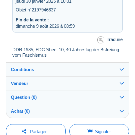
jeudi 30 janvier 2025 à 10:01
Objet n°2197946637
Fin de la vente :
dimanche 9 août 2026 à 08:59
Traduire
DDR 1985, FDC Sheet 10, 40 Jahrestag der Bsfreiung
vom Faschismus
Conditions
Vendeur
Destination :
Voir la liste des pays
Question (0)
jarino
100%
(17293x)
Remise en main propre :
Achat (0)
Oui
Boutique
Expédition :
Envoi après paiement
Pour poser une question, vous devez ouvrir
Dernière actualisation : 12:19:38
Partager
Signaler