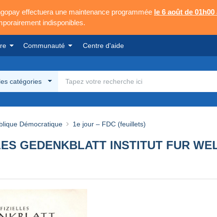
Mangopay effectuera une maintenance programmée
le 6 août de 01h00
emporairement indisponibles.
re
Communauté
Centre d'aide
les catégories
lique Démocratique
1e jour – FDC (feuillets)
IELLES GEDENKBLATT INSTITUT FUR