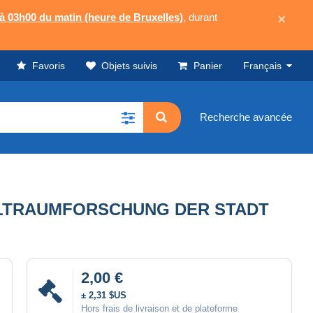
 à 03h00 du matin (heure de Bruxelles)
, durant
×
Favoris
Objets suivis
Panier
Français
Recherche avancée
 WELTRAUMFORSCHUNG DER STADT
2,00 €
± 2,31 $US
Hors frais de livraison et de plateforme