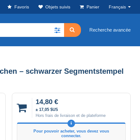
Favoris
Objets suivis
Panier
Français
Recherche avancée
ünchen – schwarzer Segmentstempel
14,80 €
± 17,05 $US
Hors frais de livraison et de plateforme
Pour pouvoir acheter, vous devez vous
connecter.