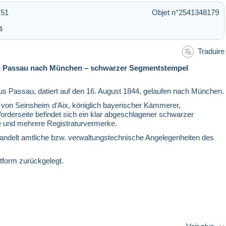
:51
Objet n°2541348179
4
Traduire
 von Passau nach München – schwarzer Segmentstempel
t aus Passau, datiert auf den 16. August 1844, gelaufen nach München.
h von Seinsheim d’Aix, königlich bayerischer Kämmerer,
Vorderseite befindet sich ein klar abgeschlagener schwarzer
 und mehrere Registraturvermerke.
behandelt amtliche bzw. verwaltungstechnische Angelegenheiten des
ltform zurückgelegt.