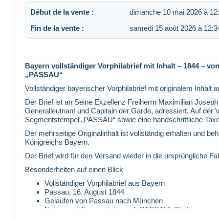
Début de la vente :
dimanche 10 mai 2026 à 12
Fin de la vente :
samedi 15 août 2026 à 12:3
Bayern vollständiger Vorphilabrief mit Inhalt – 1844 –
„PASSAU“
Vollständiger bayerischer Vorphilabrief mit originalem Inhal
Der Brief ist an Seine Exzellenz Freiherrn Maximilian Josep
Generalleutnant und Capitain der Garde, adressiert. Auf der 
Segmentstempel „PASSAU“ sowie eine handschriftliche Taxe
Der mehrseitige Originalinhalt ist vollständig erhalten und 
Königreichs Bayern.
Der Brief wird für den Versand wieder in die ursprüngliche Fa
Besonderheiten auf einen Blick
Vollständiger Vorphilabrief aus Bayern
Passau, 16. August 1844
Gelaufen von Passau nach München
Schwarzer Segmentstempel „PASSAU“ (Sg.)
Vollständiger mehrseitiger Originalinhalt