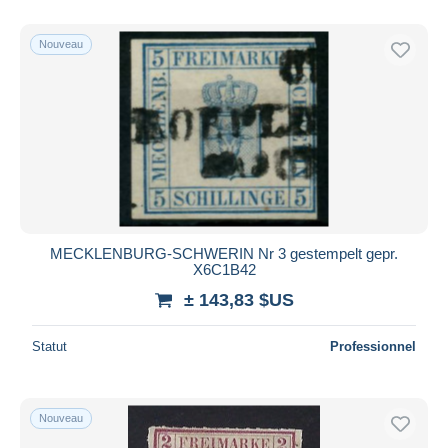
De
à
$US
$US
Uniquement en réduction
Nouveau
Livraison gratuite
Méthodes de paiement
PayPal
Virement bancaire
Visa
Mastercard
Bancontact
MECKLENBURG-SCHWERIN Nr 3 gestempelt gepr.
iDeal
X6C1B42
Maestro
± 143,83 $US
Tout désélectionner
Statut
Professionnel
Résidence du vendeur
Monde entier
Nouveau