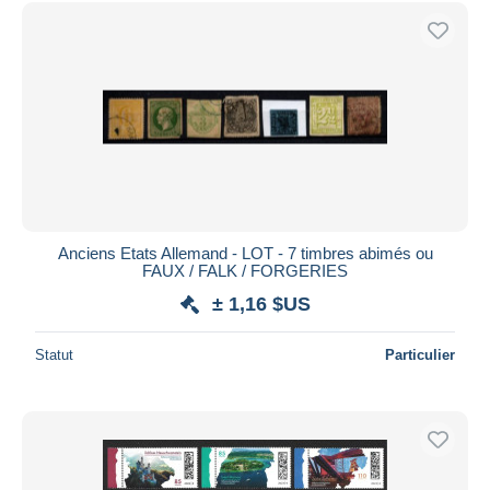
Uniquement en réduction
Livraison gratuite
Méthodes de paiement
PayPal
Virement bancaire
Visa
Mastercard
Bancontact
Anciens Etats Allemand - LOT - 7 timbres abimés ou
iDeal
FAUX / FALK / FORGERIES
Maestro
± 1,16 $US
Tout désélectionner
Statut
Particulier
Résidence du vendeur
Monde entier