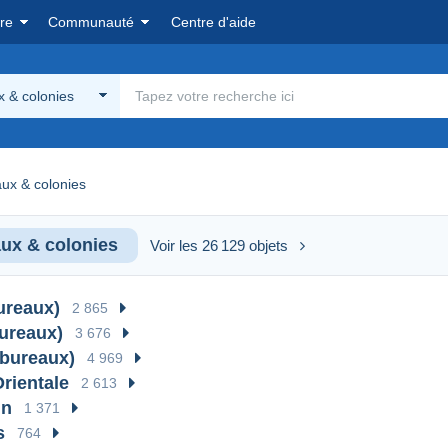
re
Communauté
Centre d'aide
 & colonies
ux & colonies
ux & colonies
Voir les 26 129 objets
ureaux)
2 865
ureaux)
3 676
(bureaux)
4 969
Orientale
2 613
un
1 371
s
764