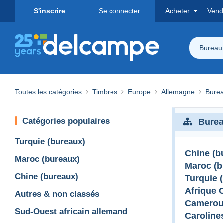
S'inscrire
Se connecter
Acheter
Vend
Bureaux
Toutes les catégories
Timbres
Europe
Allemagne
Burea
Catégories populaires
Burea
Turquie (bureaux)
Chine (b
Maroc (bureaux)
Maroc (b
Chine (bureaux)
Turquie 
Afrique 
Autres & non classés
Camero
Sud-Ouest africain allemand
Caroline