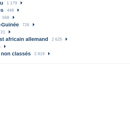
ou
1 179
es
448
568
-Guinée
726
721
t africain allemand
2 625
5
 non classés
2 819