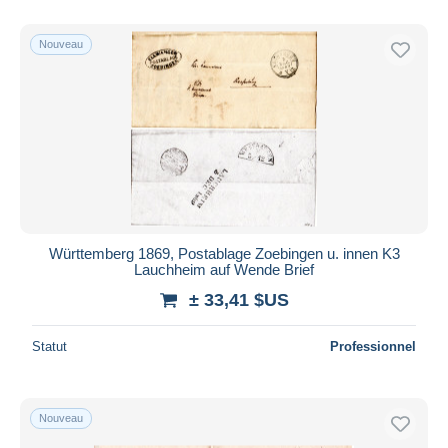
De
à
$US
$US
Uniquement en réduction
Nouveau
Livraison gratuite
Méthodes de paiement
PayPal
Virement bancaire
Visa
Mastercard
Bancontact
Württemberg 1869, Postablage Zoebingen u. innen K3
iDeal
Lauchheim auf Wende Brief
Maestro
± 33,41 $US
Tout désélectionner
Statut
Professionnel
Résidence du vendeur
Monde entier
Nouveau