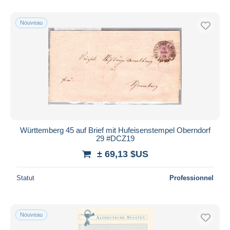
De
à
$US
$US
Uniquement en réduction
Nouveau
Livraison gratuite
Méthodes de paiement
PayPal
Virement bancaire
Visa
Mastercard
Bancontact
Württemberg 45 auf Brief mit Hufeisenstempel Oberndorf
iDeal
29 #DCZ19
Maestro
± 69,13 $US
Tout désélectionner
Statut
Professionnel
Résidence du vendeur
Monde entier
Nouveau