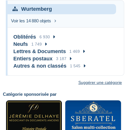
Wurtemberg
Voir les 14 880 objets
Oblitérés
6 930
Neufs
1 749
Lettres & Documents
1 469
Entiers postaux
3 187
Autres & non classés
1 545
Suggérer une catégorie
Catégorie sponsorisée par