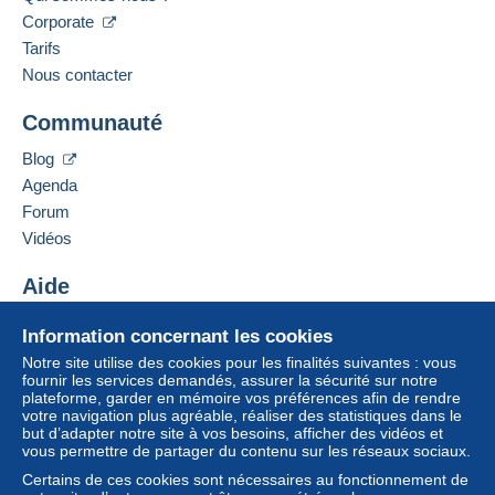
Corporate
Tarifs
Nous contacter
Communauté
Blog
Agenda
Forum
Vidéos
Aide
Centre d'aide
Information concernant les cookies
Acheter sur Delcampe
Notre site utilise des cookies pour les finalités suivantes : vous
Vendre sur Delcampe
fournir les services demandés, assurer la sécurité sur notre
plateforme, garder en mémoire vos préférences afin de rendre
Un site sécurisé
votre navigation plus agréable, réaliser des statistiques dans le
but d’adapter notre site à vos besoins, afficher des vidéos et
vous permettre de partager du contenu sur les réseaux sociaux.
Certains de ces cookies sont nécessaires au fonctionnement de