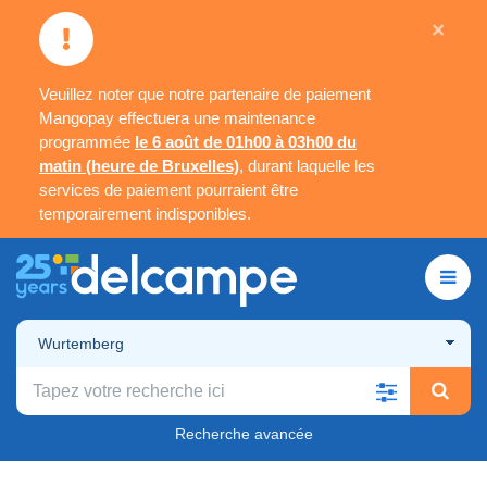
×
Veuillez noter que notre partenaire de paiement
Mangopay effectuera une maintenance
programmée
le 6 août de 01h00 à 03h00 du
matin (heure de Bruxelles)
, durant laquelle les
services de paiement pourraient être
temporairement indisponibles.
Wurtemberg
Recherche avancée