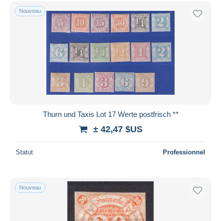
Uniquement en réduction
Nouveau
Livraison gratuite
Méthodes de paiement
PayPal
Virement bancaire
Visa
Mastercard
Bancontact
Thurn und Taxis Lot 17 Werte postfrisch **
iDeal
± 42,47 $US
Maestro
Tout désélectionner
Statut
Professionnel
Résidence du vendeur
Monde entier
Nouveau