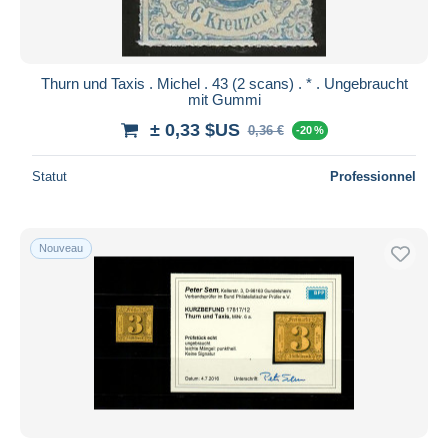
Thurn und Taxis . Michel . 43 (2 scans) . * . Ungebraucht
mit Gummi
± 0,33 $US
0,36 €
-20 %
Statut
Professionnel
Nouveau