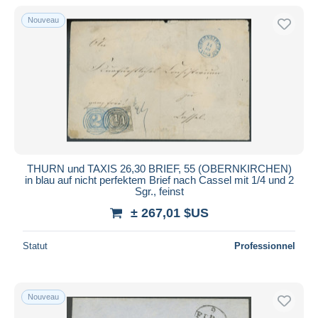
De
à
$US
$US
Nouveau
Uniquement en réduction
Livraison gratuite
Méthodes de paiement
PayPal
Virement bancaire
Visa
Mastercard
Bancontact
THURN und TAXIS 26,30 BRIEF, 55 (OBERNKIRCHEN)
in blau auf nicht perfektem Brief nach Cassel mit 1/4 und 2
iDeal
Sgr., feinst
Maestro
± 267,01 $US
Tout désélectionner
Statut
Professionnel
Résidence du vendeur
Monde entier
Nouveau