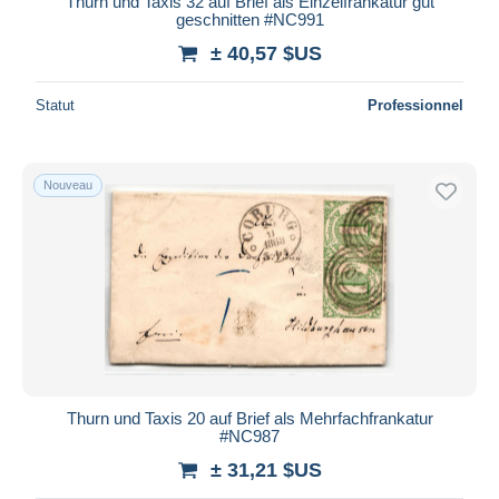
Thurn und Taxis 32 auf Brief als Einzelfrankatur gut
geschnitten #NC991
± 40,57 $US
Statut
Professionnel
Nouveau
Thurn und Taxis 20 auf Brief als Mehrfachfrankatur
#NC987
± 31,21 $US