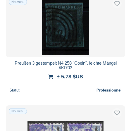
Nouveau
Uniquement en réduction
Livraison gratuite
Méthodes de paiement
PayPal
Virement bancaire
Visa
Mastercard
Bancontact
Preußen 3 gestempelt N4 258 "Coeln", leichte Mängel
#KI703
iDeal
± 5,78 $US
Maestro
Tout désélectionner
Statut
Professionnel
Résidence du vendeur
Monde entier
Nouveau