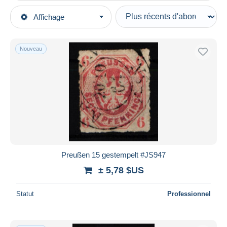
Types de vente
Affichage
Catégories principales
En cours
Timbres
Prix fixes
Europe
Nouveau
Enchères avec offres
Allemagne
Enchères sans offres
Anciens Etats
Maisons de vente
Prusse
Vendus
Oblitérés
Durée
Toutes les durées
Nouveau
jours
Preußen 15 gestempelt #JS947
depuis
± 5,78 $US
Fermant
heures
dans
Statut
Professionnel
Prix
De
à
$US
$US