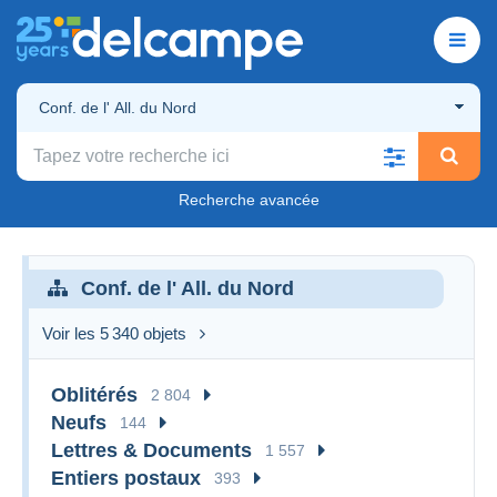
Conf. de l' All. du Nord
Recherche avancée
Conf. de l' All. du Nord
Voir les 5 340 objets
Oblitérés
2 804
Neufs
144
Lettres & Documents
1 557
Entiers postaux
393