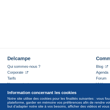
Delcampe
Comm
Qui sommes-nous ?
Blog
Corporate
Agenda
Tarifs
Forum
Nous contacter
Vidéos
Information concernant les cookies
Notre site utilise des cookies pour les finalités suivantes : vous f
plateforme, garder en mémoire vos préférences afin de rendre votr
Français
USD
America/Indiana/Vevay
Mod
but d’adapter notre site à vos besoins, afficher des vidéos et vou