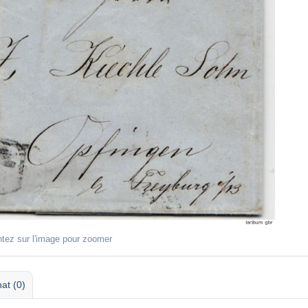
ntez sur l'image pour zoomer
at (0)