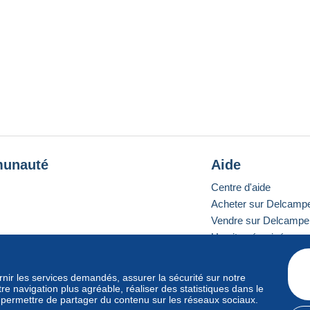
unauté
Aide
Centre d'aide
Acheter sur Delcamp
Vendre sur Delcampe
Un site sécurisé
ournir les services demandés, assurer la sécurité sur notre
e navigation plus agréable, réaliser des statistiques dans le
e standard
s permettre de partager du contenu sur les réseaux sociaux.