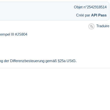
Objet n°2542918514
Créé par
API Pass
Traduire
tempel III #JS804
ung der Differenzbesteuerung gemäß §25a UStG.