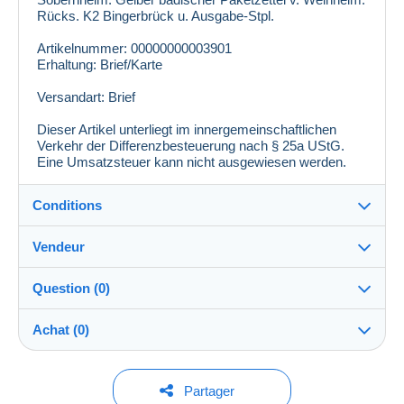
Rücks. K2 Bingerbrück u. Ausgabe-Stpl.
Artikelnummer: 00000000003901
Erhaltung: Brief/Karte
Versandart: Brief
Dieser Artikel unterliegt im innergemeinschaftlichen
Verkehr der Differenzbesteuerung nach § 25a UStG.
Eine Umsatzsteuer kann nicht ausgewiesen werden.
Conditions
Vendeur
Destination :
Voir la liste des pays
Question (0)
ricone69
100%
(3487x)
Expédition :
Achat (0)
Envoi après paiement
PRO
Boutique
Frais :
A charge de l'acheteur
Pour poser une question, vous devez ouvrir
Dernière actualisation : 20:57:37
Partager
une session.