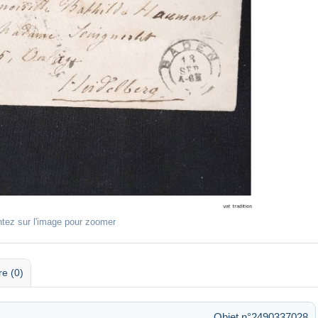
ntez sur l'image pour zoomer
re (0)
Objet n°2490337028