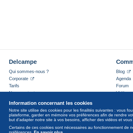
Delcampe
Comm
Qui sommes-nous ?
Blog
Corporate
Agenda
Tarifs
Forum
Nous contacter
Vidéos
Information concernant les cookies
Notre site utilise des cookies pour les finalités suivantes : vous f
plateforme, garder en mémoire vos préférences afin de rendre votr
Français
USD
America/Indiana/Vevay
Mod
but d’adapter notre site à vos besoins, afficher des vidéos et vou
Certains de ces cookies sont nécessaires au fonctionnement de no
préférences.
En savoir plus