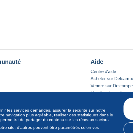
unauté
Aide
Centre d'aide
Acheter sur Delcamp
Vendre sur Delcampe
Un site sécurisé
ournir les services demandés, assurer la sécurité sur notre
e navigation plus agréable, réaliser des statistiques dans le
e standard
s permettre de partager du contenu sur les réseaux sociaux.
tre site, d’autres peuvent être paramétrés selon vos