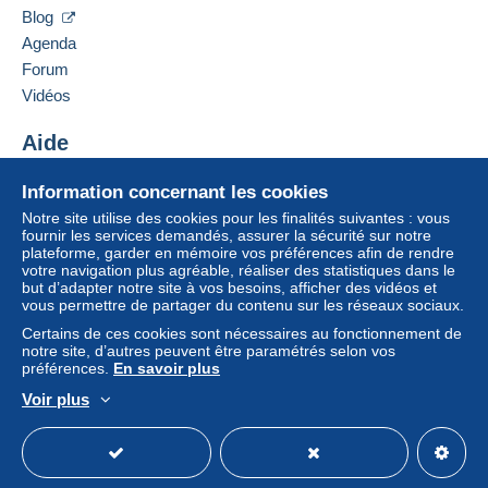
33659
Bielefeld
Blog
Un paiement ne passant pas par
le système de
Allemagne
Agenda
paiement integré au site
sera remboursé par le
Forum
vendeur à l’acheteur. Un achat non payé peut
Ajouter ce vendeur aux favoris
entraîner des conséquences au niveau du compte
Vidéos
Contacter le vendeur
de l’acheteur.
Ajouter ce vendeur à ma liste noire
Aide
Si les conditions de vente du vendeur comportent
des clauses relatives au paiement, celles-ci sont à
Centre d'aide
Information concernant les cookies
considérer comme nulles et non avenues. Les
Acheter sur Delcampe
Notre site utilise des cookies pour les finalités suivantes : vous
conditions de paiement du site Delcampe, telles
Vendre sur Delcampe
fournir les services demandés, assurer la sécurité sur notre
que définies dans les
conditions d’utilisation
, sont
plateforme, garder en mémoire vos préférences afin de rendre
Un site sécurisé
les seules applicables.
votre navigation plus agréable, réaliser des statistiques dans le
but d’adapter notre site à vos besoins, afficher des vidéos et
Les achats doivent être payés dans les
14 jours
vous permettre de partager du contenu sur les réseaux sociaux.
suivant la réception du décompte final de la part du
Certains de ces cookies sont nécessaires au fonctionnement de
vendeur.
notre site, d’autres peuvent être paramétrés selon vos
préférences.
En savoir plus
Garantie :
Voir plus
Droit de rétractation
|
Frais de retour à charge de
Français
USD
Mode standard
America/
l’acheteur.
Pour connaître les délais de retour et de
remboursement du lot, consultez les
conditions