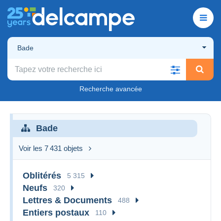
Bade
Recherche avancée
Bade
Voir les 7 431 objets
Oblitérés
5 315
Neufs
320
Lettres & Documents
488
Entiers postaux
110