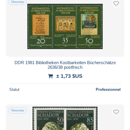
Nouveau
Uniquement en réduction
Livraison gratuite
Méthodes de paiement
PayPal
Virement bancaire
Visa
Mastercard
Bancontact
DDR 1981 Bibliotheken Kostbarkeiten Bücherschätze
2636/38 postfrisch
iDeal
± 1,73 $US
Maestro
Tout désélectionner
Statut
Professionnel
Résidence du vendeur
Monde entier
Nouveau