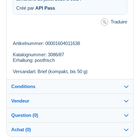
Créé par
API Pass
Traduire
Artikelnummer: 00001604011638
Katalognummer: 3086/87
Erhaltung: postfrisch
Versandart: Brief (kompakt, bis 50 g)
Conditions
Vendeur
Destination :
Voir la liste des pays
Question (0)
rolfschwerdt
100%
(3639x)
Remise en main propre :
Achat (0)
Oui
PRO
Boutique