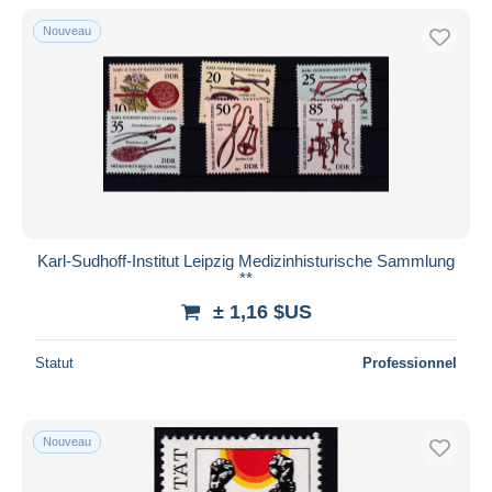
De
à
$US
$US
Nouveau
Uniquement en réduction
Livraison gratuite
Méthodes de paiement
PayPal
Virement bancaire
Visa
Mastercard
Bancontact
Karl-Sudhoff-Institut Leipzig Medizinhisturische Sammlung
**
iDeal
± 1,16 $US
Maestro
Tout désélectionner
Statut
Professionnel
Résidence du vendeur
Monde entier
Nouveau