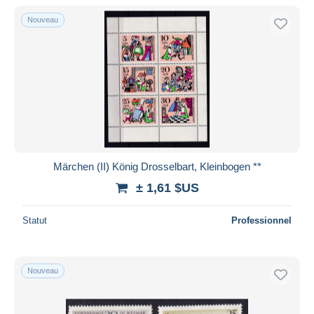
De
à
$US
$US
Nouveau
Uniquement en réduction
Livraison gratuite
Méthodes de paiement
PayPal
Virement bancaire
Visa
Mastercard
Bancontact
Märchen (II) König Drosselbart, Kleinbogen **
iDeal
± 1,61 $US
Maestro
Statut
Professionnel
Tout désélectionner
Résidence du vendeur
Monde entier
Nouveau