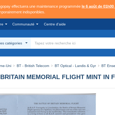
Mangopay effectuera une maintenance programmée
le 6 août de 01h00
emporairement indisponibles.
re
Communauté
Centre d'aide
les catégories
me-Uni
BT - British Telecom
BT Optical - Landis & Gyr
BT Ense
 BRITAIN MEMORIAL FLIGHT MINT IN