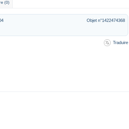
re (0)
04
Objet n°1422474368
Traduire