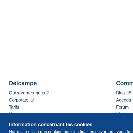
Delcampe
Comm
Qui sommes-nous ?
Blog
Corporate
Agenda
Tarifs
Forum
Nous contacter
Vidéos
Information concernant les cookies
Notre site utilise des cookies pour les finalités suivantes : vous f