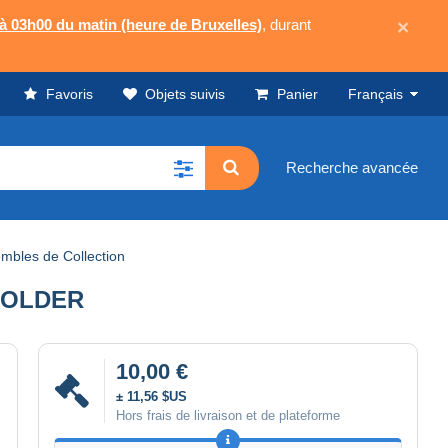
 à 03h00 du matin (heure de Bruxelles)
, durant
×
Favoris
Objets suivis
Panier
Français
Recherche avancée
mbles de Collection
 FOLDER
10,00 €
± 11,56 $US
Hors frais de livraison et de plateforme