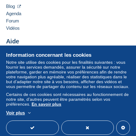
Contacter le vendeur
vendeur à l’acheteur. Un achat non payé peut
Blog
Ajouter ce vendeur à ma liste noire
entraîner des conséquences au niveau du compte
Agenda
de l’acheteur.
Forum
Si les conditions de vente du vendeur comportent
Vidéos
des clauses relatives au paiement, celles-ci sont à
considérer comme nulles et non avenues. Les
Aide
conditions de paiement du site Delcampe, telles
Centre d'aide
que définies dans les
conditions d’utilisation
, sont
Information concernant les cookies
Acheter sur Delcampe
les seules applicables.
Notre site utilise des cookies pour les finalités suivantes : vous
Vendre sur Delcampe
fournir les services demandés, assurer la sécurité sur notre
Les achats doivent être payés dans les
14 jours
plateforme, garder en mémoire vos préférences afin de rendre
Un site sécurisé
suivant la réception du décompte final de la part du
votre navigation plus agréable, réaliser des statistiques dans le
vendeur.
but d’adapter notre site à vos besoins, afficher des vidéos et
vous permettre de partager du contenu sur les réseaux sociaux.
Garantie :
Certains de ces cookies sont nécessaires au fonctionnement de
Droit de rétractation
|
Frais de retour à charge de
notre site, d’autres peuvent être paramétrés selon vos
l’acheteur.
préférences.
En savoir plus
Pour connaître les délais de retour et de
Voir plus
remboursement du lot, consultez les
conditions
Français
USD
Mode standard
America/
générales d’utilisation
.