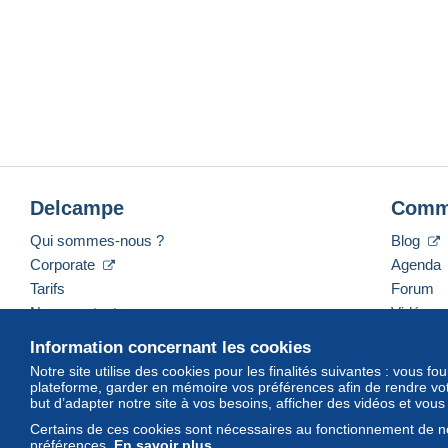
Delcampe
Comm
Qui sommes-nous ?
Blog
Corporate
Agenda
Tarifs
Forum
Nous contacter
Vidéos
Information concernant les cookies
Notre site utilise des cookies pour les finalités suivantes : vous f
plateforme, garder en mémoire vos préférences afin de rendre votr
Français
USD
America/Indiana/Vevay
Mod
but d’adapter notre site à vos besoins, afficher des vidéos et vou
Certains de ces cookies sont nécessaires au fonctionnement de no
préférences.
En savoir plus