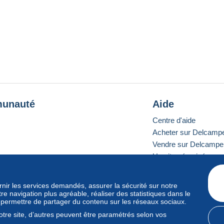
unauté
Aide
Centre d'aide
Acheter sur Delcamp
Vendre sur Delcampe
Un site sécurisé
ournir les services demandés, assurer la sécurité sur notre
e navigation plus agréable, réaliser des statistiques dans le
e standard
s permettre de partager du contenu sur les réseaux sociaux.
tre site, d’autres peuvent être paramétrés selon vos