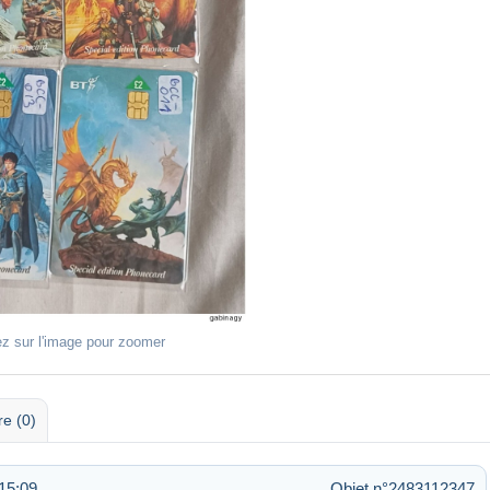
ez sur l'image pour zoomer
re (0)
 15:09
Objet n°2483112347