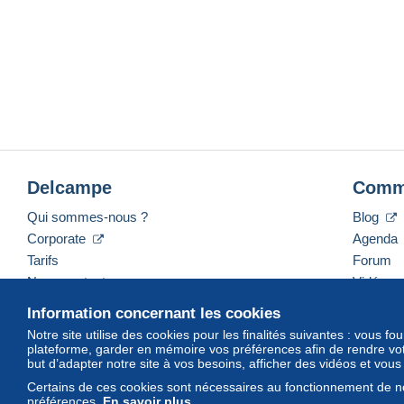
Delcampe
Comm
Qui sommes-nous ?
Blog
Corporate
Agenda
Tarifs
Forum
Nous contacter
Vidéos
Information concernant les cookies
Notre site utilise des cookies pour les finalités suivantes : vous f
plateforme, garder en mémoire vos préférences afin de rendre votr
Français
USD
America/Indiana/Vevay
Mod
but d’adapter notre site à vos besoins, afficher des vidéos et vou
Certains de ces cookies sont nécessaires au fonctionnement de no
préférences.
En savoir plus