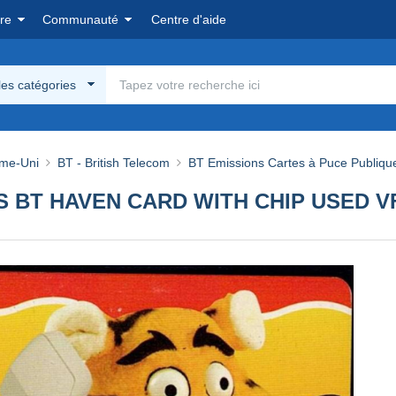
re
Communauté
Centre d'aide
les catégories
me-Uni
BT - British Telecom
BT Emissions Cartes à Puce Publiqu
 BT HAVEN CARD WITH CHIP USED VF