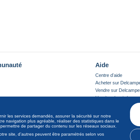
unauté
Aide
Centre d'aide
Acheter sur Delcamp
Vendre sur Delcampe
Un site sécurisé
ournir les services demandés, assurer la sécurité sur notre
e navigation plus agréable, réaliser des statistiques dans le
e standard
s permettre de partager du contenu sur les réseaux sociaux.
tre site, d’autres peuvent être paramétrés selon vos