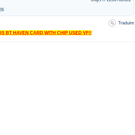
26
Traduire
S BT HAVEN CARD WITH CHIP USED VF!!