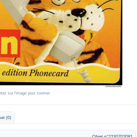
ntez sur l'image pour zoomer
at (0)
Objet n°2230702081