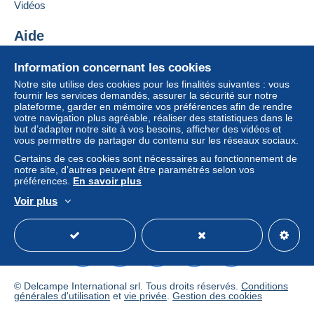
Si les conditions de vente du vendeur comportent
Vidéos
des clauses relatives au paiement, celles-ci sont à
considérer comme nulles et non avenues. Les
Aide
conditions de paiement du site Delcampe, telles
Centre d'aide
que définies dans les
conditions d’utilisation
, sont
Information concernant les cookies
Acheter sur Delcampe
les seules applicables.
Notre site utilise des cookies pour les finalités suivantes : vous
Vendre sur Delcampe
fournir les services demandés, assurer la sécurité sur notre
Les achats doivent être payés dans les
14 jours
plateforme, garder en mémoire vos préférences afin de rendre
Un site sécurisé
suivant la réception du décompte final de la part du
votre navigation plus agréable, réaliser des statistiques dans le
vendeur.
but d’adapter notre site à vos besoins, afficher des vidéos et
vous permettre de partager du contenu sur les réseaux sociaux.
Garantie :
Certains de ces cookies sont nécessaires au fonctionnement de
Droit de rétractation
|
Frais de retour à charge de
notre site, d’autres peuvent être paramétrés selon vos
l’acheteur.
préférences.
En savoir plus
Pour connaître les délais de retour et de
Voir plus
remboursement du lot, consultez les
conditions
Français
USD
Mode standard
America/
générales d’utilisation
.
Standard airmail : (For weight from 1g to 100g) without
tracking
© Delcampe International srl. Tous droits réservés.
Conditions
€1.00(Euro) for Singapore, Malaysia & Brunei,
générales d'utilisation
et
vie privée
.
Gestion des cookies
€1.80(Euro) for Asia except Japan,