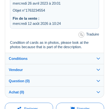
mercredi 26 avril 2023 à 20:01
Objet n°1763234554
Fin de la vente :
mercredi 12 août 2026 à 10:24
Traduire
Condition of cards as in photos, please look at the
photos because that is part of the description.
Conditions
Vendeur
Destination :
Voir la liste des pays
Question (0)
Lemon
100%
(3124x)
Expédition :
Achat (0)
Envoi après paiement
Boutique
Frais :
A charge de l'acheteur
Pour poser une question, vous devez ouvrir
Dernière actualisation : 17:49:26
Partager
Signaler