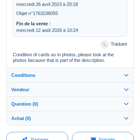
mercredi 26 avril 2023 à 20:18
Objet n°1763238055
Fin de la vente :
mercredi 12 août 2026 à 10:24
Traduire
Condition of cards as in photos, please look at the
photos because that is part of the description.
Conditions
Vendeur
Destination :
Voir la liste des pays
Question (0)
Lemon
100%
(3124x)
Expédition :
Achat (0)
Envoi après paiement
Boutique
Frais :
A charge de l'acheteur
Pour poser une question, vous devez ouvrir
Dernière actualisation : 09:17:19
Partager
Signaler