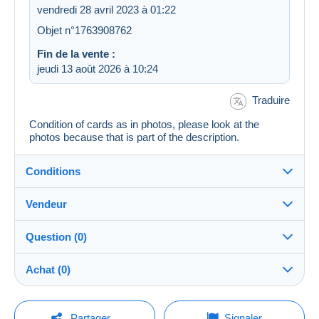
vendredi 28 avril 2023 à 01:22
Objet n°1763908762
Fin de la vente :
jeudi 13 août 2026 à 10:24
Traduire
Condition of cards as in photos, please look at the
photos because that is part of the description.
Conditions
Vendeur
Destination :
Voir la liste des pays
Question (0)
Lemon
100%
(3124x)
Expédition :
Achat (0)
Envoi après paiement
Boutique
Frais :
A charge de l'acheteur
Pour poser une question, vous devez ouvrir
Dernière actualisation : 05:19:38
Partager
Signaler