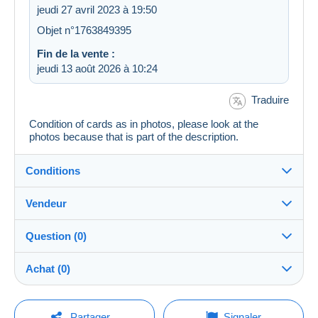
jeudi 27 avril 2023 à 19:50
Objet n°1763849395
Fin de la vente :
jeudi 13 août 2026 à 10:24
Traduire
Condition of cards as in photos, please look at the
photos because that is part of the description.
Conditions
Vendeur
Destination :
Voir la liste des pays
Question (0)
Lemon
100%
(3124x)
Expédition :
Achat (0)
Envoi après paiement
Boutique
Frais :
A charge de l'acheteur
Pour poser une question, vous devez ouvrir
Dernière actualisation : 14:19:56
Partager
Signaler