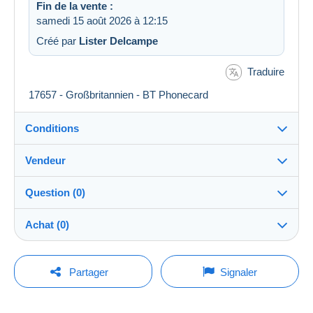
Fin de la vente :
samedi 15 août 2026 à 12:15
Créé par
Lister Delcampe
Traduire
17657 - Großbritannien - BT Phonecard
Conditions
Vendeur
Destination :
Voir la liste des pays
Question (0)
PostCard-Online
100%
(4227x)
Remise en main propre :
Achat (0)
Oui
Boutique
Expédition :
Envoi après paiement
Pour poser une question, vous devez ouvrir
Dernière actualisation : 05:39:00
Partager
Signaler
une session.
Membre depuis le :
Frais :
21 avr. 2015
A charge de l'acheteur
Aucun achat pour le moment. Soyez le premier !
Ouvrir une session