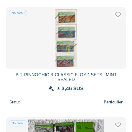
De
à
$US
$US
Uniquement en réduction
Nouveau
Livraison gratuite
Méthodes de paiement
PayPal
Virement bancaire
Visa
Mastercard
Bancontact
B.T. PINNOCHIO & CLASSIC FLOYD SETS , MINT
iDeal
SEALED
Maestro
± 3,46 $US
Tout désélectionner
Statut
Particulier
Résidence du vendeur
Monde entier
Nouveau