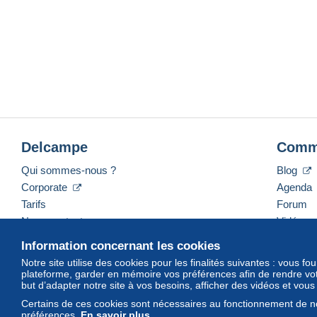
Delcampe
Comm
Qui sommes-nous ?
Blog
Corporate
Agenda
Tarifs
Forum
Nous contacter
Vidéos
Information concernant les cookies
Notre site utilise des cookies pour les finalités suivantes : vous f
plateforme, garder en mémoire vos préférences afin de rendre votr
Français
USD
America/Indiana/Vevay
Mod
but d’adapter notre site à vos besoins, afficher des vidéos et vou
Certains de ces cookies sont nécessaires au fonctionnement de no
préférences.
En savoir plus