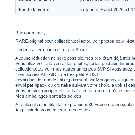
Fin de la vente :
dimanche 9 août 2026 à 04:
Bonjour a tous,
RARE,original pour collection,collector. voir photos pour l'état
L'envoi se fera par colis et par Bpack.
Aucune réduction ne sera possible,mes prix étant déjà très b
Vous allez voir a la vente des photos,cartes postales,timbre
collection,etc...voir mes autres annonces SVP.Si vous avez u
Très bonnes AFFAIRES a très petit PRIX !!
envoi dans le monde entier,paiement par Mangopay uniquem
envoi par bpack ou ordinaire suivant votre choix, a voir si c
Vous pouvez grouper vos achats ,vous n'aurez qu'une fois les
Mes emballages sont très solides.
Attention,il est inutile de me proposer 30 % de ristourne,cela
Au plaisir de vous voir sur mes ventes.