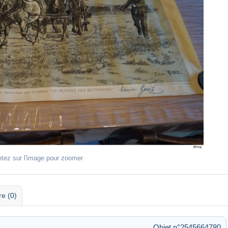
ntez sur l'image pour zoomer
re (0)
Objet n°2545664780