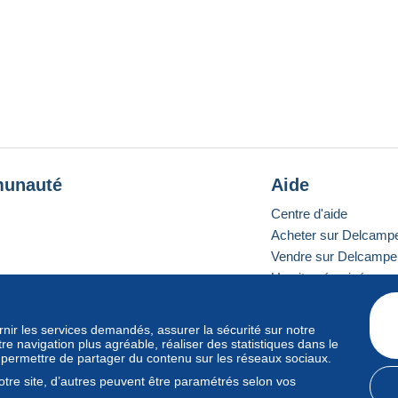
unauté
Aide
Centre d'aide
Acheter sur Delcamp
Vendre sur Delcampe
Un site sécurisé
ournir les services demandés, assurer la sécurité sur notre
e navigation plus agréable, réaliser des statistiques dans le
e standard
s permettre de partager du contenu sur les réseaux sociaux.
tre site, d’autres peuvent être paramétrés selon vos