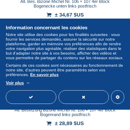
All. Bes. Bizone Michel Nr. 106 + 107 4er Block
Bogenecke unten links postfrisch
± 34,67 $US
Information concernant les cookies
Statut
Professionnel
Notre site utilise des cookies pour les finalités suivantes : vous
fournir les services demandés, assurer la sécurité sur notre
plateforme, garder en mémoire vos préférences afin de rendre
votre navigation plus agréable, réaliser des statistiques dans le
Nouveau
but d’adapter notre site à vos besoins, afficher des vidéos et
vous permettre de partager du contenu sur les réseaux sociaux.
Certains de ces cookies sont nécessaires au fonctionnement de
notre site, d’autres peuvent être paramétrés selon vos
préférences.
En savoir plus
Voir plus
All. Besetzung Bizone Michel Nr. 106 + 107 4er Block
Bogenrand links postfrisch
± 28,89 $US