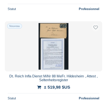
De
à
$US
$US
Statut
Professionnel
Uniquement en réduction
Livraison gratuite
Nouveau
Appliquer
Dt. Reich Infla Dienst MiNr 88 MeFr. Hildesheim , Attest ,
Seltenheitsregister
± 519,98 $US
Statut
Professionnel