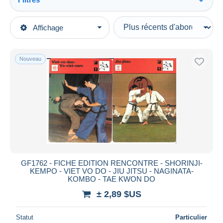
Tout voir
Types de vente
Affichage
Catégories principales
En cours
Autres thèmes & collections
Prix fixes
Sports
Nouveau
Enchères avec offres
Sports de combat
Enchères sans offres
Maisons de vente
Vendus
Durée
Toutes les durées
Nouveau
jours
GF1762 - FICHE EDITION RENCONTRE - SHORINJI-
depuis
KEMPO - VIET VO DO - JIU JITSU - NAGINATA-
Fermant
KOMBO - TAE KWON DO
heures
dans
± 2,89 $US
Prix
Statut
Particulier