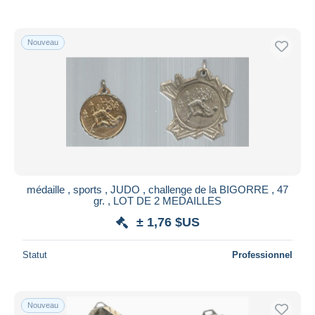
De
à
$US
$US
Uniquement en réduction
Livraison gratuite
Nouveau
Méthodes de paiement
PayPal
Virement bancaire
Visa
Mastercard
Bancontact
iDeal
médaille , sports , JUDO , challenge de la BIGORRE , 47
gr. , LOT DE 2 MEDAILLES
Maestro
± 1,76 $US
Tout désélectionner
Résidence du vendeur
Statut
Professionnel
Monde entier
Nouveau