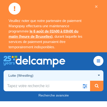
×
Veuillez noter que notre partenaire de paiement
Mangopay effectuera une maintenance
programmée
le 6 août de 01h00 à 03h00 du
matin (heure de Bruxelles)
, durant laquelle les
services de paiement pourraient être
temporairement indisponibles.
Lutte (Wrestling)
Recherche avancée