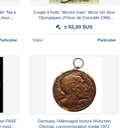
t "fait à
Coupe à fruits "décoré main" décor ski Jeux
r Jeux
Olympiques d'Hiver de Grenoble 1968
 1968*
Winter Olympic games JO 68
± 52,00 $US
Particulier
Statut
Particulier
tion PAAF
Germany l'Allemagne bronze München
é medal
Olympic commemorative medal 1972