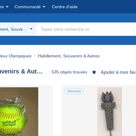
re
Communauté
Centre d'aide
ment, Souvenirs & Autres
Jeux Olympiques
Habillement, Souvenirs & Autres
Habillement, Souvenirs & Autres
535 objets trouvés
Ajouter à mes fav
Nouveau