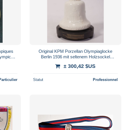
mpiques
Original KPM Porzellan Olympiaglocke
Berlin 1936 mit seltenem Holzsockel
e
„Bochumer Verein“ – Komplettset #68918
± 300,42 $US
Particulier
Statut
Professionnel