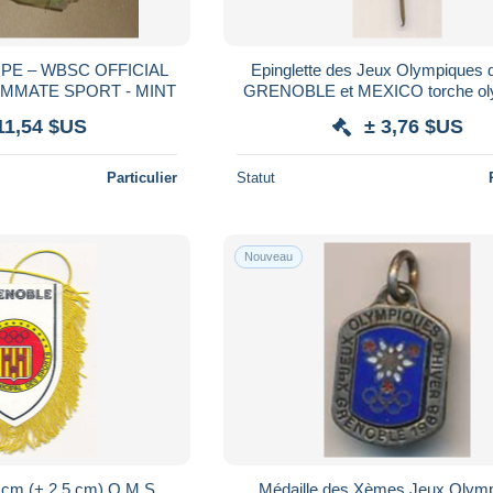
PE – WBSC OFFICIAL
Epinglette des Jeux Olympiques 
AMMATE SPORT - MINT
GRENOBLE et MEXICO torche ol
11,54 $US
± 3,76 $US
Particulier
Statut
Nouveau
5 cm (+ 2,5 cm) O.M.S.
Médaille des Xèmes Jeux Olym