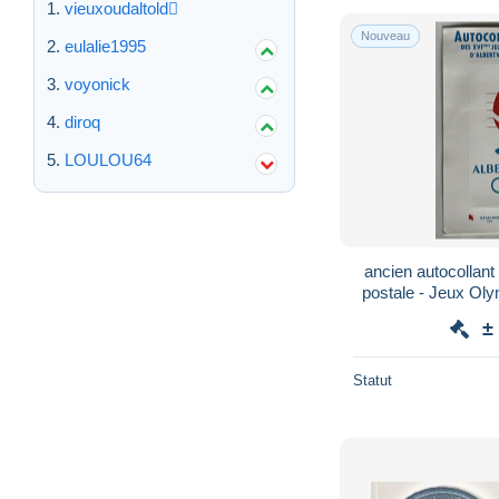
vieuxoudaltold
Nouveau
eulalie1995
voyonick
diroq
LOULOU64
ancien autocollant 
postale - Jeux O
92 - An
±
Statut