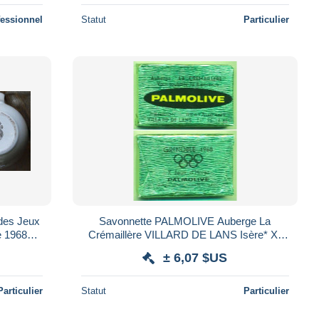
fessionnel
Statut
Particulier
 des Jeux
Savonnette PALMOLIVE Auberge La
e 1968
Crémaillère VILLARD DE LANS Isère* X°
68
Jeux Olympiques d'Hiver de Grenoble 1968
± 6,07 $US
Particulier
Statut
Particulier