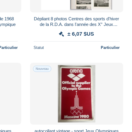
de 1968
Dépliant 8 photos Centres des sports d'hiver
ympique
de la R.D.A. dans l'année des X° Jeux
Olympiques d'Hiver de Grenoble 1968
± 6,07 $US
Particulier
Statut
Particulier
Nouveau
piques
autocollant vintage - sport Jeux Olympiques