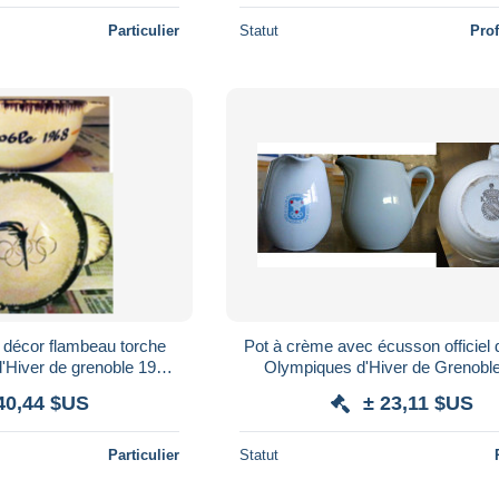
Particulier
Statut
Pro
" décor flambeau torche
Pot à crème avec écusson officiel
'Hiver de grenoble 1968
Olympiques d'Hiver de Grenobl
mpic games JO 68
Winter Olympic games JO 
40,44 $US
± 23,11 $US
Particulier
Statut