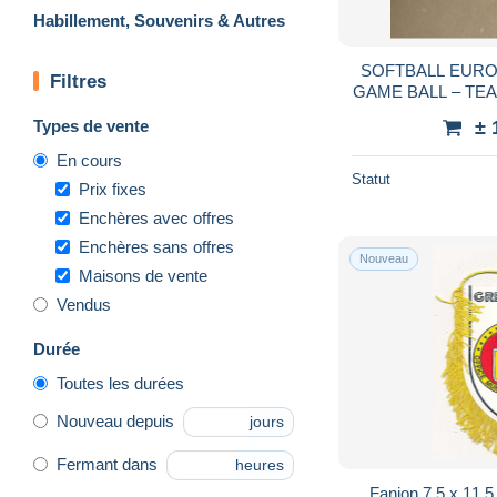
Habillement, Souvenirs & Autres
SOFTBALL EURO
Filtres
GAME BALL – TE
Types de vente
± 
En cours
Statut
Prix fixes
Enchères avec offres
Enchères sans offres
Nouveau
Maisons de vente
Vendus
Durée
Toutes les durées
Nouveau depuis
jours
Fermant dans
heures
Fanion 7,5 x 11,