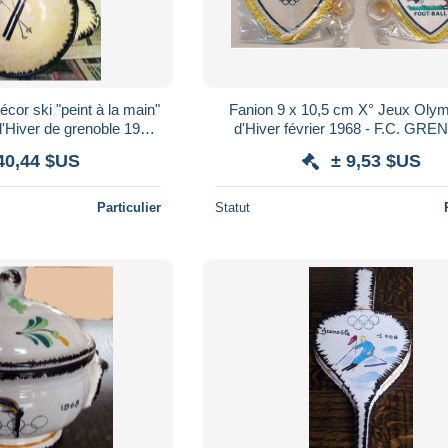
écor ski "peint à la main"
Fanion 9 x 10,5 cm X° Jeux Olympiques
'Hiver de grenoble 1968
d'Hiver février 1968 - F.C. GRENOBLE
mpic games JO 68
football oriflamme
40,44 $US
± 9,53 $US
Particulier
Statut