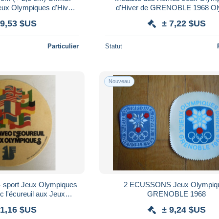
x Olympiques d'Hiver
d'Hiver de GRENOBLE 1968 Olympic
1968 oriflamme
games 68 emblème officielle d'E
 9,53 $US
± 7,22 $US
Particulier
Statut
Nouveau
 - sport Jeux Olympiques
2 ECUSSONS Jeux Olympiq
c l'écureuil aux Jeux
GRENOBLE 1968
mpiques
 1,16 $US
± 9,24 $US