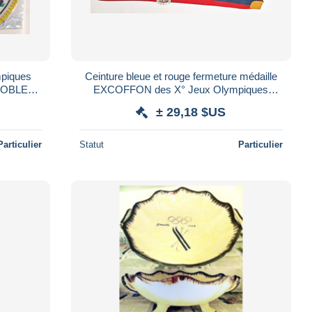
Ceinture bleue et rouge fermeture médaille
EXCOFFON des X° Jeux Olympiques
d'Hiver de GRENOBLE 1968 Olympic
± 29,18 $US
Games 68
Particulier
Statut
Particulier