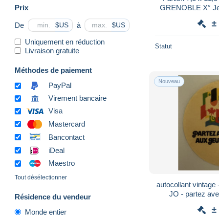
Prix
GRENOBLE X° Jeu
février 
±
De
à
$US
$US
Uniquement en réduction
Statut
Livraison gratuite
Méthodes de paiement
Nouveau
PayPal
Virement bancaire
Visa
Mastercard
Bancontact
iDeal
Maestro
Tout désélectionner
autocollant vintage
JO - partez ave
Résidence du vendeur
Oly
±
Monde entier