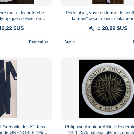
oré main" décor torche
Porte objet, vase en forme de souffle
ympiques d'Hiver de
la main" décor skieur slalomeu
Olympiques d'Hiver de Grenoble
46,22 $US
± 28,89 $US
68
Particulier
Statut
ble des X° Jeux
Philippine Amateur Athletic Federa
ver de GRENOBLE 1968
1911 1975 national olympic comit