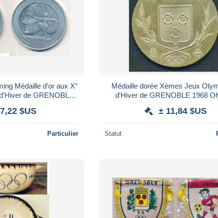
ing Médaille d'or aux X°
Médaille dorée Xèmes Jeux Oly
 d'Hiver de GRENOBLE
d'Hiver de GRENOBLE 1968 Olympic
 Olympic games 68
games 68 Ville de Grenobl
 7,22 $US
± 11,84 $US
Particulier
Statut