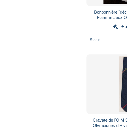
Bonbonnière "déc
Flamme Jeux Ol
Grenoble 1968 Winter Olympic games JO
± 
Statut
Cravate de l'O M S Greno
Olympiques d'Hi