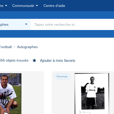
re
Communauté
Centre d'aide
aphes
Football
Autographes
456 objets trouvés
Ajouter à mes favoris
Nouveau