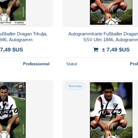
ßballer Dragan Trkulja,
Autogrammkarte Fußballer Dragan 
846, Autogramm
SSV Ulm 1846, Autogram
 7,49 $US
± 7,49 $US
Professionnel
Statut
Pro
Nouveau