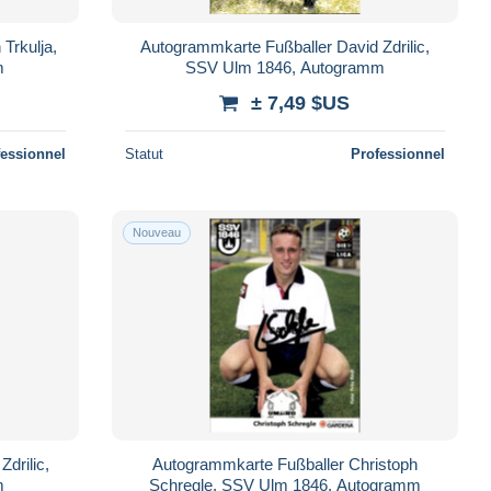
Trkulja,
Autogrammkarte Fußballer David Zdrilic,
m
SSV Ulm 1846, Autogramm
± 7,49 $US
fessionnel
Statut
Professionnel
Nouveau
drilic,
Autogrammkarte Fußballer Christoph
m
Schregle, SSV Ulm 1846, Autogramm