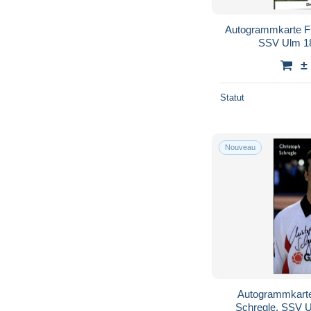
Autogrammkarte Fu
SSV Ulm 1
±
Statut
Nouveau
Autogrammkarte
Schregle, SSV 