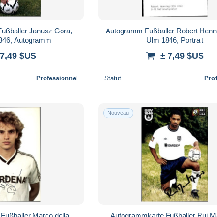
ußballer Janusz Gora,
Autogramm Fußballer Robert Henn
846, Autogramm
Ulm 1846, Portrait
 7,49 $US
± 7,49 $US
Professionnel
Statut
Pro
Nouveau
Fußballer Marco della
Autogrammkarte Fußballer Rui M