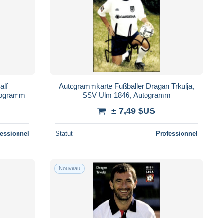
alf
Autogrammkarte Fußballer Dragan Trkulja,
togramm
SSV Ulm 1846, Autogramm
± 7,49 $US
fessionnel
Statut
Professionnel
Nouveau