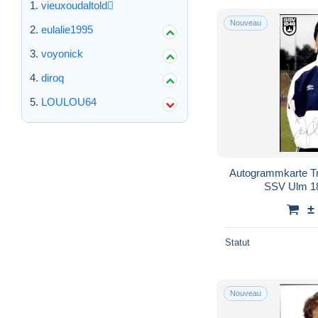
vieuxoudaltold
Nouveau
eulalie1995
voyonick
diroq
LOULOU64
Autogrammkarte Tr
SSV Ulm 1
±
Statut
Nouveau