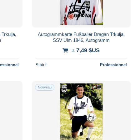
Trkulja,
Autogrammkarte Fußballer Dragan Trkulja,
m
SSV Ulm 1846, Autogramm
± 7,49 $US
fessionnel
Statut
Professionnel
Nouveau