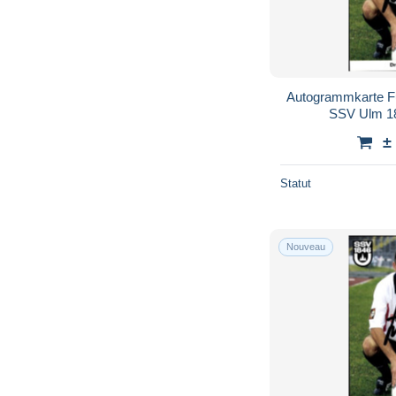
Autogrammkarte Fu
SSV Ulm 1
±
Statut
Nouveau