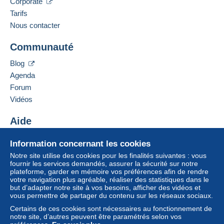
Corporate
Tarifs
Nous contacter
Communauté
Blog
Agenda
Forum
Vidéos
Aide
Centre d'aide
Information concernant les cookies
Acheter sur Delcampe
Notre site utilise des cookies pour les finalités suivantes : vous
Vendre sur Delcampe
fournir les services demandés, assurer la sécurité sur notre
plateforme, garder en mémoire vos préférences afin de rendre
Un site sécurisé
votre navigation plus agréable, réaliser des statistiques dans le
but d’adapter notre site à vos besoins, afficher des vidéos et
vous permettre de partager du contenu sur les réseaux sociaux.
Certains de ces cookies sont nécessaires au fonctionnement de
notre site, d’autres peuvent être paramétrés selon vos