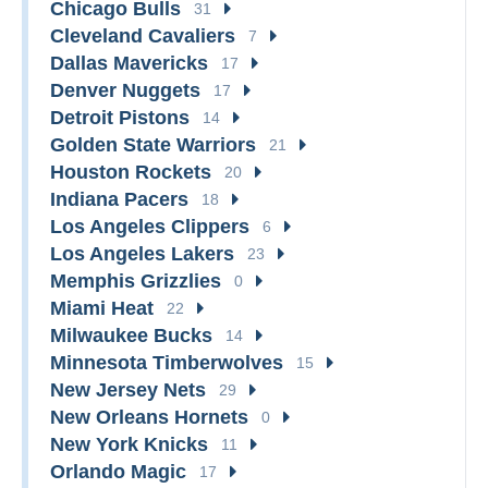
Chicago Bulls
31
Cleveland Cavaliers
7
Dallas Mavericks
17
Denver Nuggets
17
Detroit Pistons
14
Golden State Warriors
21
Houston Rockets
20
Indiana Pacers
18
Los Angeles Clippers
6
Los Angeles Lakers
23
Memphis Grizzlies
0
Miami Heat
22
Milwaukee Bucks
14
Minnesota Timberwolves
15
New Jersey Nets
29
New Orleans Hornets
0
New York Knicks
11
Orlando Magic
17