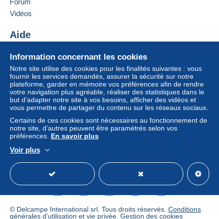
Forum
Vidéos
Aide
Centre d'aide
Information concernant les cookies
Acheter sur Delcampe
Notre site utilise des cookies pour les finalités suivantes : vous
Vendre sur Delcampe
fournir les services demandés, assurer la sécurité sur notre
plateforme, garder en mémoire vos préférences afin de rendre
Un site sécurisé
votre navigation plus agréable, réaliser des statistiques dans le
but d’adapter notre site à vos besoins, afficher des vidéos et
vous permettre de partager du contenu sur les réseaux sociaux.
Certains de ces cookies sont nécessaires au fonctionnement de
notre site, d’autres peuvent être paramétrés selon vos
préférences.
En savoir plus
Voir plus
Français
USD
Mode standard
America/
© Delcampe International srl. Tous droits réservés.
Conditions
générales d'utilisation
et
vie privée
.
Gestion des cookies