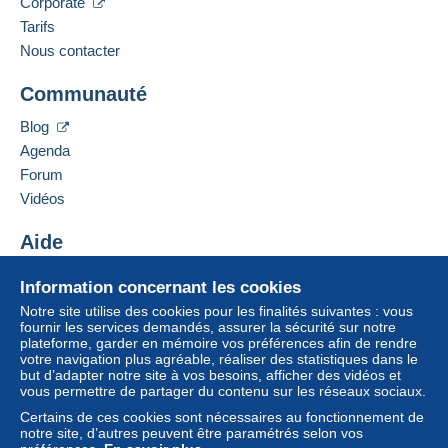
Corporate
Tarifs
Nous contacter
Communauté
Blog
Agenda
Forum
Vidéos
Aide
Centre d'aide
Information concernant les cookies
Acheter sur Delcampe
Notre site utilise des cookies pour les finalités suivantes : vous
Vendre sur Delcampe
fournir les services demandés, assurer la sécurité sur notre
plateforme, garder en mémoire vos préférences afin de rendre
Un site sécurisé
votre navigation plus agréable, réaliser des statistiques dans le
but d’adapter notre site à vos besoins, afficher des vidéos et
vous permettre de partager du contenu sur les réseaux sociaux.
Certains de ces cookies sont nécessaires au fonctionnement de
notre site, d’autres peuvent être paramétrés selon vos