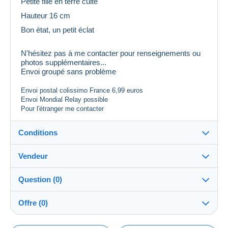
Petite fille en terre cuite
Hauteur 16 cm
Bon état, un petit éclat
N'hésitez pas à me contacter pour renseignements ou
photos supplémentaires...
Envoi groupé sans problème
Envoi postal colissimo France 6,99 euros
Envoi Mondial Relay possible
Pour l'étranger me contacter
Conditions
Vendeur
Destination :
Voir la liste des pays
Question (0)
tataguegue11
100%
(1059x)
Remise en main propre :
Offre (0)
Oui
Boutique
Expédition :