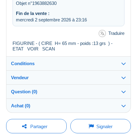
Objet n°1963882630
Fin de la vente :
mercredi 2 septembre 2026 à 23:16
Traduire
FIGURINE - ( CIRE H= 65 mm - poids :13 grs ) -
ETAT VOIR SCAN
Conditions
Vendeur
Destination :
Voir la liste des pays
Question (0)
dancad
100%
(13461x)
Remise en main propre :
Achat (0)
Oui
Boutique
Expédition :
Envoi après paiement
Pour poser une question, vous devez ouvrir
Dernière actualisation : 05:48:29
Partager
Signaler
une session.
Membre depuis le :
Frais :