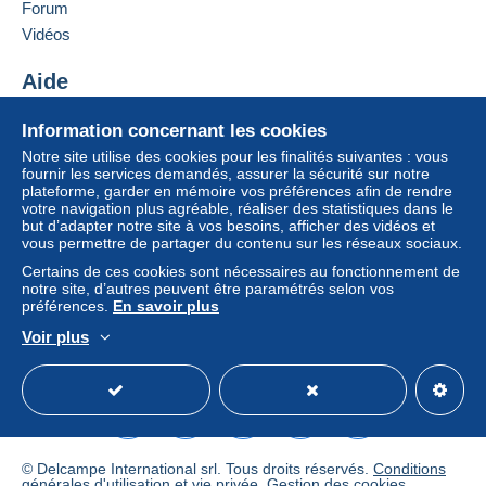
Forum
Si les conditions de vente du vendeur comportent
Vidéos
des clauses relatives au paiement, celles-ci sont à
considérer comme nulles et non avenues. Les
Aide
conditions de paiement du site Delcampe, telles
Centre d'aide
que définies dans les
conditions d’utilisation
, sont
Information concernant les cookies
Acheter sur Delcampe
les seules applicables.
Notre site utilise des cookies pour les finalités suivantes : vous
Vendre sur Delcampe
fournir les services demandés, assurer la sécurité sur notre
Les achats doivent être payés dans les
14 jours
plateforme, garder en mémoire vos préférences afin de rendre
Un site sécurisé
suivant la réception du décompte final de la part du
votre navigation plus agréable, réaliser des statistiques dans le
vendeur.
but d’adapter notre site à vos besoins, afficher des vidéos et
vous permettre de partager du contenu sur les réseaux sociaux.
Certains de ces cookies sont nécessaires au fonctionnement de
LES FRAIS DE PORT VOUS SERONT INDIQUES
notre site, d’autres peuvent être paramétrés selon vos
préférences.
En savoir plus
APRES LA VENTE . MERCI
Voir plus
Français
USD
Mode standard
America/
© Delcampe International srl. Tous droits réservés.
Conditions
générales d'utilisation
et
vie privée
.
Gestion des cookies