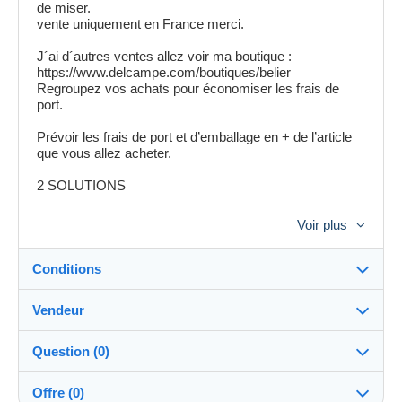
de miser.
vente uniquement en France merci.
J´ai d´autres ventes allez voir ma boutique :
https://www.delcampe.com/boutiques/belier
Regroupez vos achats pour économiser les frais de
port.
Prévoir les frais de port et d’emballage en + de l’article
que vous allez acheter.
2 SOLUTIONS
(1) En envoi simple Je ne suis pas responsable des
Voir plus
pertes de la poste je ne rembourse pas en cas de perte.
(2) Pour plus de sûreté je vous conseille l´envoi en lettre
Conditions
suivie.
Vendeur
C’est vous qui choisissez.
Destination :
N’hésitez pas si vous avez des questions à me poser.
Voir la liste des pays
Question (0)
belier
96%
(2773x)
Expédition :
Envoi sous 4 jours au delà de se délai je préviens
Offre (0)
Delcampe et je pose une note négative et l’article est
Envoi après paiement