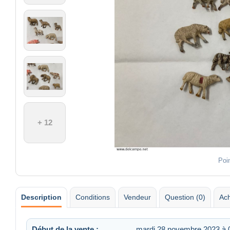
+ 12
Poi
Description
Conditions
Vendeur
Question (0)
Ach
Début de la vente :
mardi 28 novembre 2023 à 