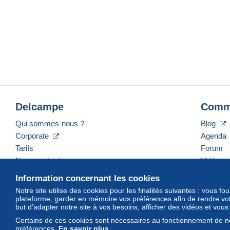
Delcampe
Comm
Qui sommes-nous ?
Blog
Corporate
Agenda
Tarifs
Forum
Nous contacter
Vidéos
Information concernant les cookies
Notre site utilise des cookies pour les finalités suivantes : vous f
plateforme, garder en mémoire vos préférences afin de rendre votr
Français
USD
America/Indiana/Vevay
Mod
but d’adapter notre site à vos besoins, afficher des vidéos et vou
Certains de ces cookies sont nécessaires au fonctionnement de no
préférences.
En savoir plus