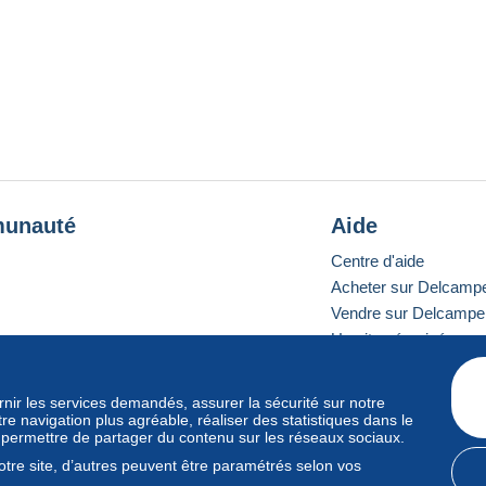
unauté
Aide
Centre d'aide
Acheter sur Delcamp
Vendre sur Delcampe
Un site sécurisé
ournir les services demandés, assurer la sécurité sur notre
e navigation plus agréable, réaliser des statistiques dans le
e standard
s permettre de partager du contenu sur les réseaux sociaux.
tre site, d’autres peuvent être paramétrés selon vos