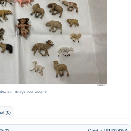
ntez sur l'image pour zoomer
at (0)
09:02
Objet n°1914229353