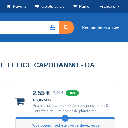
Favoris
Objets suivis
Panier
Français
Recherche avancée
E E FELICE CAPODANNO - DA
2,55 €
3,00 €
-15 %
± 3,46 $US
Prix le plus bas des 30 derniers jours :
2,55 €
Hors frais de livraison et de plateforme
Pour pouvoir acheter, vous devez vous