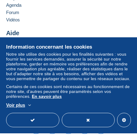
entraîner des conséquences au niveau du compte
Agenda
de l’acheteur.
Forum
Si les conditions de vente du vendeur comportent
Vidéos
des clauses relatives au paiement, celles-ci sont à
considérer comme nulles et non avenues. Les
Aide
conditions de paiement du site Delcampe, telles
Centre d'aide
que définies dans les
conditions d’utilisation
, sont
Information concernant les cookies
Acheter sur Delcampe
les seules applicables.
Notre site utilise des cookies pour les finalités suivantes : vous
Vendre sur Delcampe
fournir les services demandés, assurer la sécurité sur notre
Les achats doivent être payés dans les
14 jours
plateforme, garder en mémoire vos préférences afin de rendre
Un site sécurisé
suivant la réception du décompte final de la part du
votre navigation plus agréable, réaliser des statistiques dans le
vendeur.
but d’adapter notre site à vos besoins, afficher des vidéos et
vous permettre de partager du contenu sur les réseaux sociaux.
Certains de ces cookies sont nécessaires au fonctionnement de
notre site, d’autres peuvent être paramétrés selon vos
préférences.
En savoir plus
IMPORTANT NOTICE:
Voir plus
FOR ALL BUYERS:
Français
USD
Mode standard
America/
Unfortunately, as of 01.01.2026. Croatian Post has
introduced major changes regarding the shipping of
collectibles from Croatia.
If I am sending smaller paper content (some written