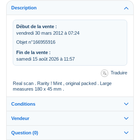
Description
Début de la vente :
vendredi 30 mars 2012 à 07:24
Objet n°166955916
Fin de la vente :
samedi 15 août 2026 à 11:57
Traduire
Real scan . Rarity ! Mint , original packed . Large
measures 180 x 45 mm .
Conditions
Vendeur
Destination :
Voir la liste des pays
Question (0)
josko
100%
(10601x)