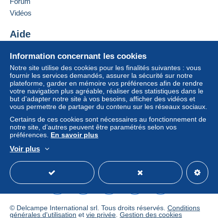
Forum
Ajouter ce vendeur aux favoris
Vidéos
Colis postal recommandé (suivi)
Contacter le vendeur
Ajouter ce vendeur à ma liste noire
6,00 €
Aide
Centre d'aide
Information concernant les cookies
Acheter sur Delcampe
Conditions de paiement :
Notre site utilise des cookies pour les finalités suivantes : vous
Tous les paiements se font par le site Delcampe. En
Vendre sur Delcampe
fournir les services demandés, assurer la sécurité sur notre
fonction des possibilités proposées par le vendeur, vous
plateforme, garder en mémoire vos préférences afin de rendre
Un site sécurisé
votre navigation plus agréable, réaliser des statistiques dans le
pouvez utiliser
PayPal
, ajouter une
carte de
but d’adapter notre site à vos besoins, afficher des vidéos et
crédit/débit
ou faire un
virement
. Aucun paiement n’est
vous permettre de partager du contenu sur les réseaux sociaux.
réalisé par chèque ou virement bancaire direct au
Certains de ces cookies sont nécessaires au fonctionnement de
vendeur.
notre site, d’autres peuvent être paramétrés selon vos
préférences.
En savoir plus
L’acheteur utilise les moyens de paiement disponibles
sur Delcampe dans la page "
Mes achats : A payer
".
Voir plus
Français
USD
Mode standard
America/
Un paiement ne passant pas par
le système de
paiement integré au site
sera remboursé par le
vendeur à l’acheteur. Un achat non payé peut entraîner
des conséquences au niveau du compte de l’acheteur.
© Delcampe International srl. Tous droits réservés.
Conditions
Si les conditions de vente du vendeur comportent des
générales d'utilisation
et
vie privée
.
Gestion des cookies