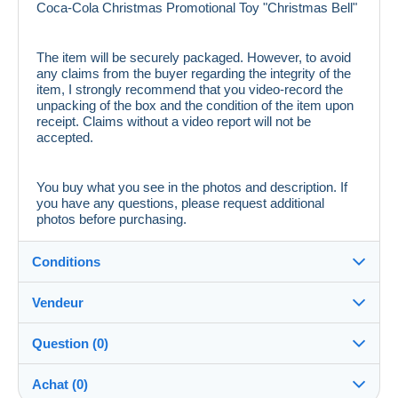
Coca-Cola Christmas Promotional Toy "Christmas Bell"
The item will be securely packaged. However, to avoid
any claims from the buyer regarding the integrity of the
item, I strongly recommend that you video-record the
unpacking of the box and the condition of the item upon
receipt. Claims without a video report will not be
accepted.
You buy what you see in the photos and description. If
you have any questions, please request additional
photos before purchasing.
Conditions
Vendeur
Détails des conditions de vente
Question (0)
Expédition
elenavyunnyk
100%
(73x)
Envoi après paiement dans les 14 jours
Achat (0)
PRO